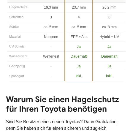
Hagelschutz
19,3 mm
23,7 mm
26,2 mm
Schichten
3
4
6
Stärke
ca. 5 mm
ca. 5 mm
ca. 8 mm
Material
Neopren
EPE + Alu
Hybrid + UV
UV-Schutz
–
Ja
Ja
Wasserdicht
Wetterfest
Dauerhaft
Dauerhaft
Ganzjährig
–
Ja
Ja
–
Inkl.
Inkl.
Spanngurt
Warum Sie einen Hagelschutz
für Ihren Toyota benötigen
Sind Sie Besitzer eines neuen Toyotas? Dann Gratulation,
denn Sie haben sich für einen sicheren und zugleich