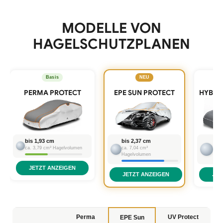
MODELLE VON
HAGELSCHUTZPLANEN
Basis
NEU
PERMA PROTECT
EPE SUN PROTECT
HYBRI
bis 1,93 cm
bis 2,37 cm
bis
ca. 3,79 cm³ Hagelvolumen
ca. 7,04 cm³
ca. 
Hagelvolumen
Hage
JETZT ANZEIGEN
JETZT ANZEIGEN
JET
Perma
UV Protect
EPE Sun