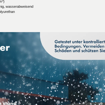
m³)
ähig, wasserabweisend
olyurethan