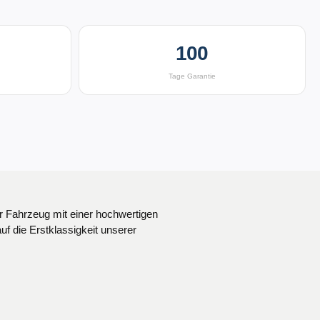
100
Tage Garantie
hutz bis 2,2 cm, anthrazit/silber"
r Fahrzeug mit einer hochwertigen
f die Erstklassigkeit unserer