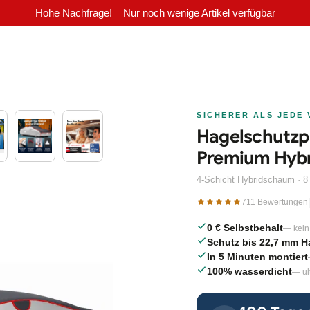
Hohe Nachfrage!
Nur noch wenige Artikel verfügbar
SICHERER ALS JEDE
Hagelschutzp
Premium Hybr
4-Schicht Hybridschaum ·
711 Bewertungen
0 € Selbstbehalt
— kein
Schutz bis 22,7 mm H
In 5 Minuten montiert
100% wasserdicht
— ul