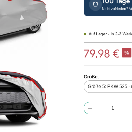
100 Tage
Nicht zufrieden? V
Auf Lager - in 2-3 Wer
79,98 €
Verkaufspreis:
%
auswählen
Größe:
Produkt Anzahl