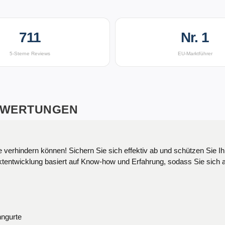
711
Nr. 1
5-Sterne Reviews
EU-Marktführer
WERTUNGEN
lschutzplane Premium Hybrid, Größe 5, Hagelsc
verhindern können! Sichern Sie sich effektiv ab und schützen Sie Ih
ntwicklung basiert auf Know-how und Erfahrung, sodass Sie sich au
nngurte