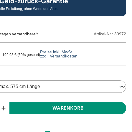
 Geld-zurück-Garantie
olle Erstattung, ohne Wenn und Aber.
Artikel-Nr.:
30972
ktagen versandbereit
Preise inkl. MwSt.
Regulärer Preis:
199,95 €
(60% gespart)
zzgl. Versandkosten
: Gib den gewünschten Wert ein oder benut
WARENKORB