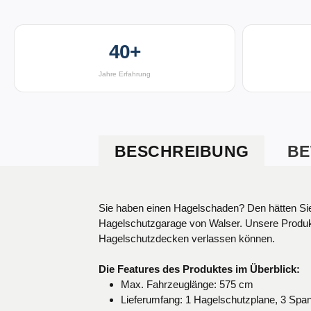
40+
Jahre Erfahrung
BESCHREIBUNG
BE
Produktinformationen "PKW Hage
Sie haben einen Hagelschaden? Den hätten Sie 
Hagelschutzgarage von Walser. Unsere Produkte
Hagelschutzdecken verlassen können.
Die Features des Produktes im Überblick:
Max. Fahrzeuglänge: 575 cm
Lieferumfang: 1 Hagelschutzplane, 3 Spa