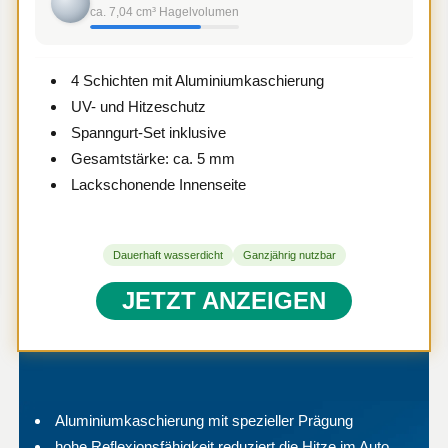
ca. 7,04 cm³ Hagelvolumen
4 Schichten mit Aluminiumkaschierung
UV- und Hitzeschutz
Spanngurt-Set inklusive
Gesamtstärke: ca. 5 mm
Lackschonende Innenseite
Dauerhaft wasserdicht
Ganzjährig nutzbar
JETZT ANZEIGEN
Aluminiumkaschierung mit spezieller Prägung
hohe Reflexionsfähigkeit reduziert die Hitze im Auto