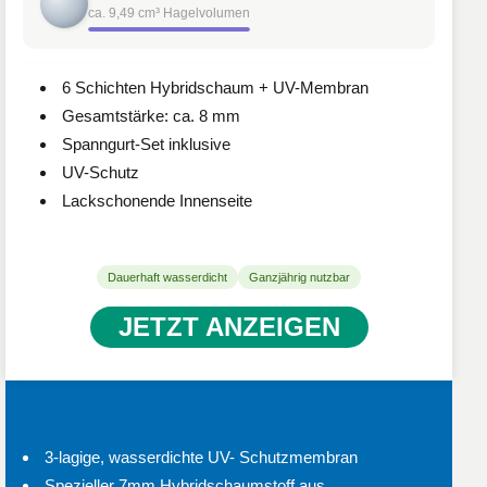
ca. 9,49 cm³ Hagelvolumen
6 Schichten Hybridschaum + UV-Membran
Gesamtstärke: ca. 8 mm
Spanngurt-Set inklusive
UV-Schutz
Lackschonende Innenseite
Dauerhaft wasserdicht
Ganzjährig nutzbar
JETZT ANZEIGEN
3-lagige, wasserdichte UV- Schutzmembran
Spezieller 7mm Hybridschaumstoff aus