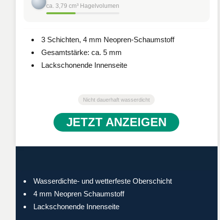
ca. 3,79 cm³ Hagelvolumen
3 Schichten, 4 mm Neopren-Schaumstoff
Gesamtstärke: ca. 5 mm
Lackschonende Innenseite
Nicht dauerhaft wasserdicht
JETZT ANZEIGEN
Wasserdichte- und wetterfeste Oberschicht
4 mm Neopren Schaumstoff
Lackschonende Innenseite