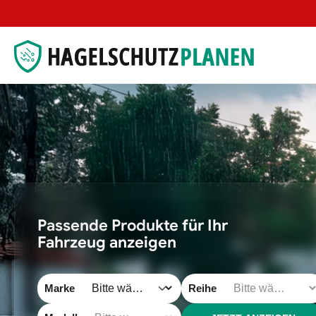
 Hauptinhalt springen
Zur Suche springen
Zur Hauptnavigation springen
Passende Produkte für Ihr
Fahrzeug anzeigen
Marke
Reihe