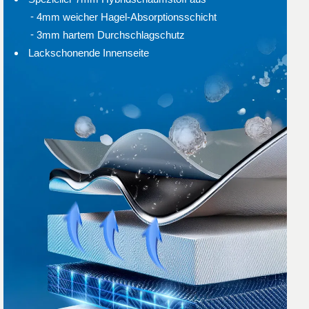
4mm weicher Hagel-Absorptionsschicht
3mm hartem Durchschlagschutz
Lackschonende Innenseite